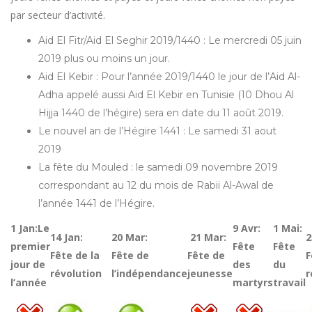
par secteur d’activité.
Aid El Fitr/Aid El Seghir 2019/1440 : Le mercredi 05 juin
2019 plus ou moins un jour.
Aid El Kebir : Pour l’année 2019/1440 le jour de l’Aid Al-
Adha appelé aussi Aid El Kebir en Tunisie (10 Dhou Al
Hijja 1440 de l’hégire) sera en date du 11 août 2019.
Le nouvel an de l’Hégire 1441 : Le samedi 31 aout
2019
La fête du Mouled : le samedi 09 novembre 2019
correspondant au 12 du mois de Rabii Al-Awal de
l’année 1441 de l’Hégire.
1 Jan:Le
9 Avr:
1 Mai:
14 Jan:
20 Mar:
21 Mar:
2
premier
Fête
Fête
Fête de la
Fête de
Fête de
F
jour de
des
du
révolution
l’indépendance
jeunesse
r
l’année
martyrs
travail