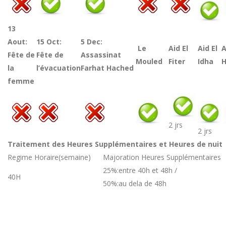
13
Aout:
15 Oct:
5 Dec:
Le
Aid El
Aid El
Fête de
Fête de
Assassinat
Mouled
Fiter
Idha
H
la
l’évacuation
Farhat Hached
femme
2 jrs
2 jrs
Traitement des Heures Supplémentaires et Heures de nuit
Regime Horaire(semaine)
Majoration Heures Supplémentaires
25%:entre 40h et 48h /
40H
50%:au dela de 48h