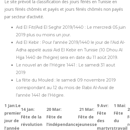
Le site prévoit la classification des jours fériés en Tunisie en
jours fériés chômés et payés et jours fériés chômés non payés
par secteur d’activité.
Aid El Fitr/Aid El Seghir 2019/1440 : Le mercredi 05 juin
2019 plus ou moins un jour.
Aid El Kebir : Pour l’année 2019/1440 le jour de l’Aid Al-
Adha appelé aussi Aid El Kebir en Tunisie (10 Dhou Al
Hijja 1440 de l’hégire) sera en date du 11 août 2019.
Le nouvel an de l’Hégire 1441 : Le samedi 31 aout
2019
La fête du Mouled : le samedi 09 novembre 2019
correspondant au 12 du mois de Rabii Al-Awal de
l’année 1441 de l’Hégire.
1 Jan:Le
9 Avr:
1 Mai:
14 Jan:
20 Mar:
21 Mar:
2
premier
Fête
Fête
Fête de la
Fête de
Fête de
F
jour de
des
du
révolution
l’indépendance
jeunesse
r
l’année
martyrs
travail