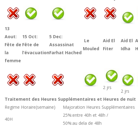
13
Aout:
15 Oct:
5 Dec:
Le
Aid El
Aid El
Fête de
Fête de
Assassinat
Mouled
Fiter
Idha
H
la
l’évacuation
Farhat Hached
femme
2 jrs
2 jrs
Traitement des Heures Supplémentaires et Heures de nuit
Regime Horaire(semaine)
Majoration Heures Supplémentaires
25%:entre 40h et 48h /
40H
50%:au dela de 48h