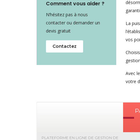
désorma
Comment vous aider ?
garanti
N’hésitez pas à nous
contacter ou demander un
La pui
devis gratuit
l’établ
vos poi
Contactez
Choisi
gestion
Avec l
votre d
P
PLATEFORME EN LIGNE DE GESTION DE