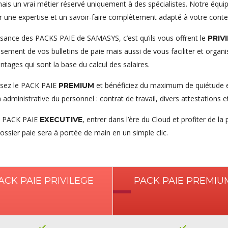
is un vrai métier réservé uniquement à des spécialistes. Notre équip
r une expertise et un savoir-faire complètement adapté à votre contex
ssance des PACKS PAIE de SAMASYS, c’est qu’ils vous offrent le
PRIV
issement de vos bulletins de paie mais aussi de vous faciliter et organi
ntages qui sont la base du calcul des salaires.
ssez le PACK PAIE
et bénéficiez du maximum de quiétude e
PREMIUM
 administrative du personnel : contrat de travail, divers attestation
e PACK PAIE
, entrer dans l’ère du Cloud et profiter de la 
EXECUTIVE
ossier paie sera à portée de main en un simple clic.
ACK PAIE PRIVILEGE
PACK PAIE PREMIU