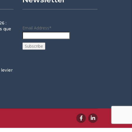
6 :
Email Address*
ns que
 levier