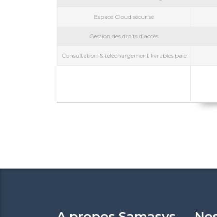
Espace Cloud sécurisé
Gestion des droits d’accès
Consultation & téléchargement livrables paie
A propos Samasys
Nos