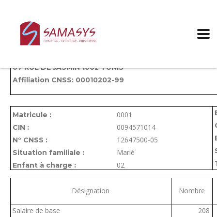
BULLETIN DE PAIE
SOCIETE DIAMOND
07 RUE DE JASMIN 1002 TUNIS
Affiliation CNSS: 00010202-99
0001
Matricule :
0094571014
CIN :
12647500-05
N° CNSS :
Marié
Situation familiale :
02
Enfant à charge :
Désignation
Nombre
Salaire de base
208