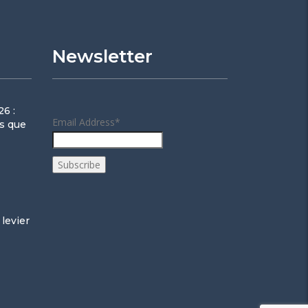
Newsletter
6 :
Email Address*
ns que
 levier