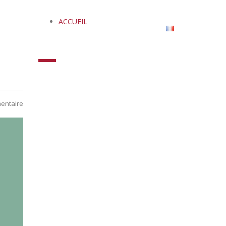
ACCUEIL
TIONS
RESOURCES
CONTACT
Français
entaire