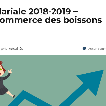
riale 2018-2019 –
SERVICES
A PROPOS
SOLU
 commerce des boissons
gorie:
Actualités
Aucun comm