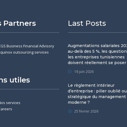
 Partners
Last Posts
Augmentations salariales 202
CGS Business Financial Advisory
au-delà des 5 %, les questio
Equinox outsourcing services
les entreprises tunisiennes
doivent réellement se poser
18 juin 2026
ns utiles
Le règlement intérieur
d’entreprise : pilier oublié ou
stratégique du management
moderne ?
Nos services
Careers
25 février 2026