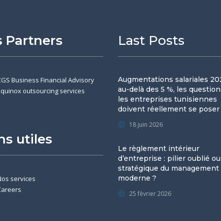
 Partners
Last Posts
Augmentations salariales 202
CGS Business Financial Advisory
au-delà des 5 %, les questio
Equinox outsourcing services
les entreprises tunisiennes
doivent réellement se poser
18 juin 2026
ns utiles
Le règlement intérieur
d’entreprise : pilier oublié ou
stratégique du management
moderne ?
Nos services
Careers
25 février 2026