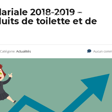
riale 2018-2019 –
SERVICES
A PROPOS
SOLU
uits de toilette et de
Catégorie:
Actualités
Aucun comm