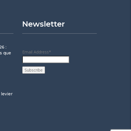
Newsletter
6 :
Email Address*
ns que
 levier