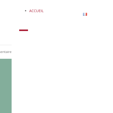
ACCUEIL
TIONS
RESOURCES
CONTACT
Français
entaire