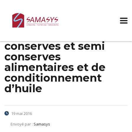
Augmentation
salariale 2015-
industries des
conserves et semi
conserves
alimentaires et de
conditionnement
d’huile
19 mai 2016
Envoyé par :
Samasys